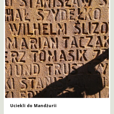
Uciekli do Mandżurii