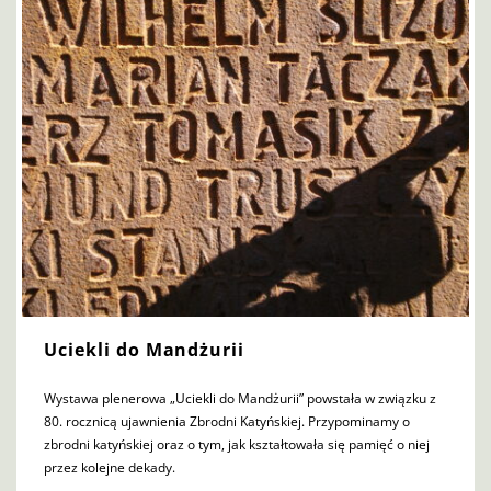
Uciekli do Mandżurii
Wystawa plenerowa „Uciekli do Mandżurii” powstała w związku z
80. rocznicą ujawnienia Zbrodni Katyńskiej. Przypominamy o
zbrodni katyńskiej oraz o tym, jak kształtowała się pamięć o niej
przez kolejne dekady.