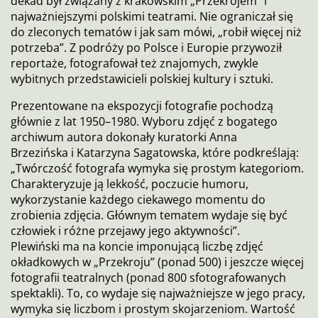
dekad był związany z krakowskim „Przekrojem” i
najważniejszymi polskimi teatrami. Nie ograniczał się
do zleconych tematów i jak sam mówi, „robił więcej niż
potrzeba”. Z podróży po Polsce i Europie przywoził
reportaże, fotografował też znajomych, zwykle
wybitnych przedstawicieli polskiej kultury i sztuki.
Prezentowane na ekspozycji fotografie pochodzą
głównie z lat 1950–1980. Wyboru zdjęć z bogatego
archiwum autora dokonały kuratorki Anna
Brzezińska i Katarzyna Sagatowska, które podkreślają:
„Twórczość fotografa wymyka się prostym kategoriom.
Charakteryzuje ją lekkość, poczucie humoru,
wykorzystanie każdego ciekawego momentu do
zrobienia zdjęcia. Głównym tematem wydaje się być
człowiek i różne przejawy jego aktywności”.
Plewiński ma na koncie imponującą liczbę zdjęć
okładkowych w „Przekroju” (ponad 500) i jeszcze więcej
fotografii teatralnych (ponad 800 sfotografowanych
spektakli). To, co wydaje się najważniejsze w jego pracy,
wymyka się liczbom i prostym skojarzeniom. Wartość