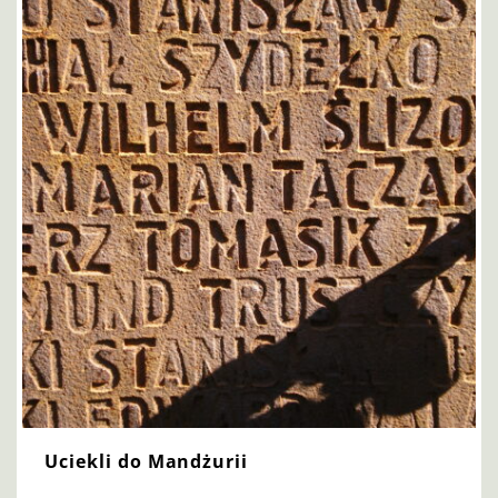
Uciekli do Mandżurii