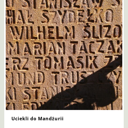
Uciekli do Mandżurii