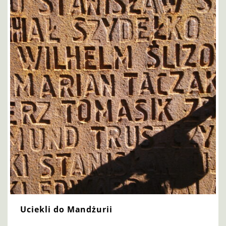
Uciekli do Mandżurii