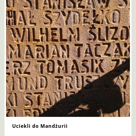
Uciekli do Mandżurii