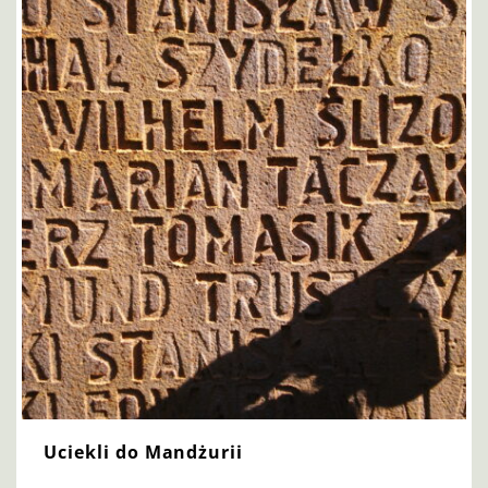
Uciekli do Mandżurii