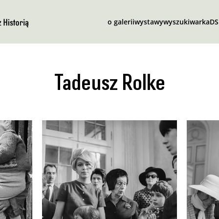
o galerii
wystawy
wyszukiwarka
D
Tadeusz Rolke