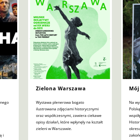
Zielona Warszawa
Mój
tnego
Wystawa plenerowa bogato
Na wy
ilustrowana zdjęciami historycznymi
Polsk
oraz współczesnymi, zawiera ciekawe
współ
opisy działań, które wpłynęły na kształt
Histor
zieleni w Warszawie.
okresu
ą i
zakoń