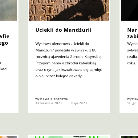
Uciekli do Mandżurii
Nar
afie
zab
ego
Wystawa plenerowa „Uciekli do
Wysta
y
Mandżurii” powstała w związku z 80.
sylwe
rocznicą ujawnienia Zbrodni Katyńskiej.
realia
a
Przypominamy o zbrodni katyńskiej
roku.
ekad
oraz o tym, jak kształtowała się pamięć
o niej przez kolejne dekady.
wystawa plenerowa
wysta
13 kwietnia 2023
3 maja 2023
16 gru