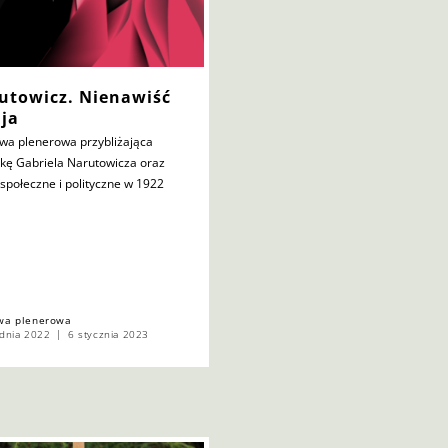
utowicz. Nienawiść
ija
wa plenerowa przybliżająca
tkę Gabriela Narutowicza oraz
 społeczne i polityczne w 1922
wa plenerowa
dnia 2022
6 stycznia 2023