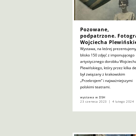
Pozowane,
podpatrzone. Fotogr
Wojciecha Plewiński
Wystawa, na której prezentujem
blisko 150 zdjęć z imponującego
artystycznego dorobku Wojciech
Plewińskiego, który przez kilka d
był związany z krakowskim
„Przekrojem” i najważniejszymi
polskimi teatrami.
wystawa w DSH
23 czerwca 2023
4 lutego 2024