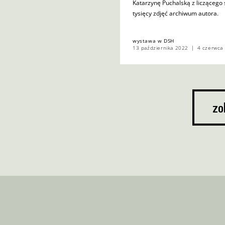
Katarzynę Puchalską z liczącego 
tysięcy zdjęć archiwum autora.
wystawa w DSH
13 października 2022
4 czerwca
zo