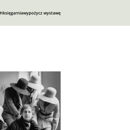
SH
księgarnia
wypożycz wystawę