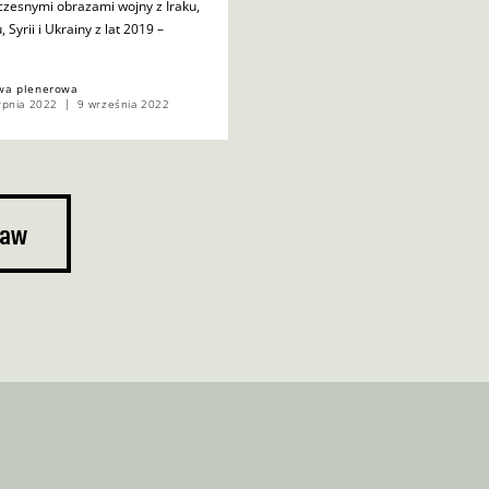
czesnymi obrazami wojny z Iraku,
, Syrii i Ukrainy z lat 2019 –
wa plenerowa
rpnia 2022
9 września 2022
taw