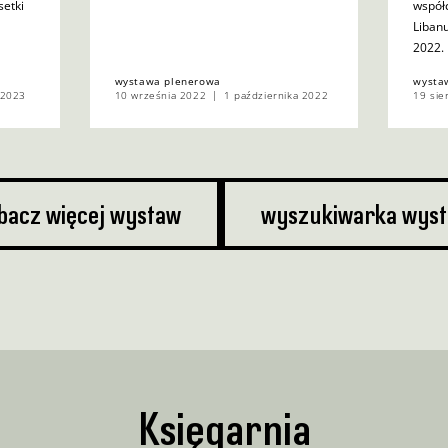
setki
współ
Libanu
2022.
wystawa plenerowa
wysta
 2023
10 września 2022
1 października 2022
19 sie
bacz więcej wystaw
wyszukiwarka wys
Księgarnia