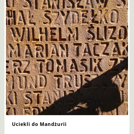
Uciekli do Mandżurii