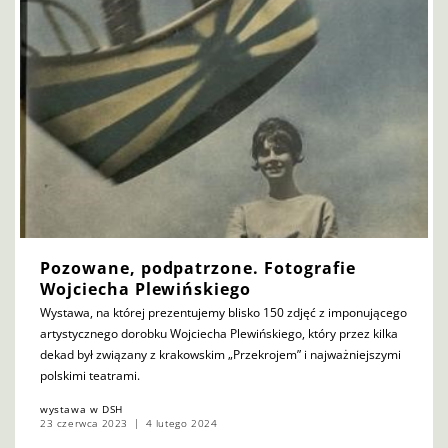
Pozowane, podpatrzone. Fotografie
Wojciecha Plewińskiego
Wystawa, na której prezentujemy blisko 150 zdjęć z imponującego
artystycznego dorobku Wojciecha Plewińskiego, który przez kilka
dekad był związany z krakowskim „Przekrojem” i najważniejszymi
polskimi teatrami.
wystawa w DSH
23 czerwca 2023
4 lutego 2024