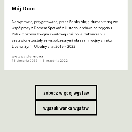
Mój Dom
Na wystawie, przygotowanej przez Polską Akcję Humanitarną we
współpracy z Domem Spotkań z Historią, archiwalne zdjęcia z
Polski z okresu II wojny światowej i tuż po jej zakończeniu
zestawione zostały ze współczesnymi obrazami wojny z Iraku,
Libanu, Syrii i Ukrainy z lat 2019 – 2022.
wystawa plenerowa
19 sierpnia 2022
9 września 2022
zobacz więcej wystaw
wyszukiwarka wystaw