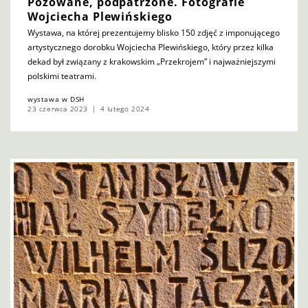
Pozowane, podpatrzone. Fotografie
Wojciecha Plewińskiego
Wystawa, na której prezentujemy blisko 150 zdjęć z imponującego
artystycznego dorobku Wojciecha Plewińskiego, który przez kilka
dekad był związany z krakowskim „Przekrojem” i najważniejszymi
polskimi teatrami.
wystawa w DSH
23 czerwca 2023
4 lutego 2024