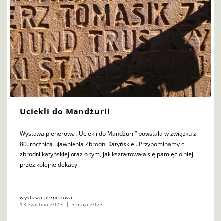
Uciekli do Mandżurii
Wystawa plenerowa „Uciekli do Mandżurii” powstała w związku z
80. rocznicą ujawnienia Zbrodni Katyńskiej. Przypominamy o
zbrodni katyńskiej oraz o tym, jak kształtowała się pamięć o niej
przez kolejne dekady.
wystawa plenerowa
13 kwietnia 2023
3 maja 2023