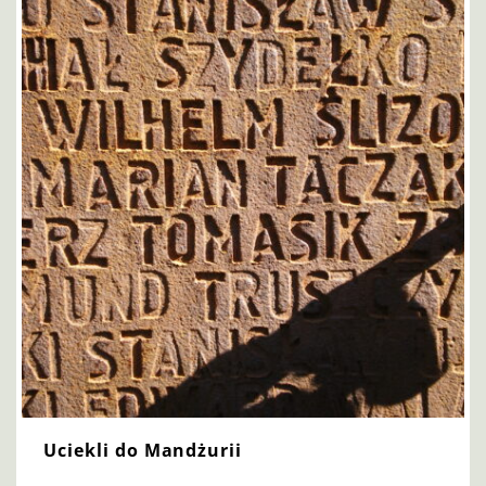
Uciekli do Mandżurii