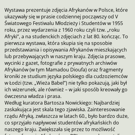
Wystawa prezentuje zdjęcia Afrykanów w Polsce, które
ukazywały się w prasie codziennej począwszy od V
Światowego Festiwalu Młodzieży i Studentów w 1955
roku, przez wydarzenia z 1960 roku czyli tzw. „roku
Afryki”, a na studenckich zdjęciach z lat 80. kończąc. To
pierwsza wystawa, która skupia się na sposobie
przedstawiania i opisywania Afrykanów mieszkających
lub przebywających w naszym kraju. Zdjęcia prasowe,
wycinki z gazet, fotografie z prywatnych archiwów
Afrykanów (w tym Mamadou Dioufa) oraz fragmenty
kroniki ze studium języka polskiego dla cudzoziemców
w Łodzi (tzw. „Wieża Babel”) nie tylko pokazują, jaki był
ich wizerunek, ale również – w jaki sposób kreowały go
ówczesna władza i prasa.
Według kuratora Bartosza Nowickiego: Najbardziej
zaskakująca jest skala tego zjawiska. Zainteresowanie
rządu Afryką, zwłaszcza w latach 60., było bardzo duże,
co sprzyjało napływowi studentów afrykańskich do
naszego kraju. Zwiększała się przez to możliwość