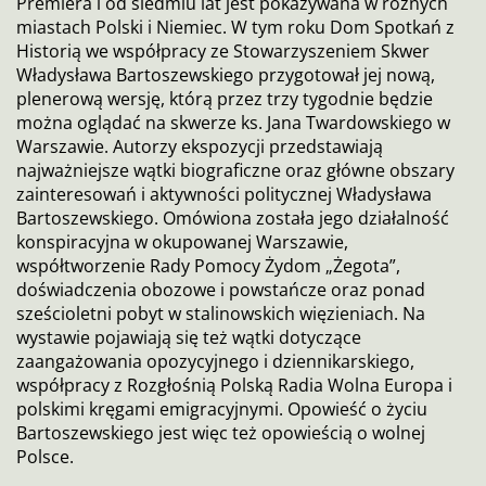
Premiera i od siedmiu lat jest pokazywana w różnych
miastach Polski i Niemiec. W tym roku Dom Spotkań z
Historią we współpracy ze Stowarzyszeniem Skwer
Władysława Bartoszewskiego przygotował jej nową,
plenerową wersję, którą przez trzy tygodnie będzie
można oglądać na skwerze ks. Jana Twardowskiego w
Warszawie. Autorzy ekspozycji przedstawiają
najważniejsze wątki biograficzne oraz główne obszary
zainteresowań i aktywności politycznej Władysława
Bartoszewskiego. Omówiona została jego działalność
konspiracyjna w okupowanej Warszawie,
współtworzenie Rady Pomocy Żydom „Żegota”,
doświadczenia obozowe i powstańcze oraz ponad
sześcioletni pobyt w stalinowskich więzieniach. Na
wystawie pojawiają się też wątki dotyczące
zaangażowania opozycyjnego i dziennikarskiego,
współpracy z Rozgłośnią Polską Radia Wolna Europa i
polskimi kręgami emigracyjnymi. Opowieść o życiu
Bartoszewskiego jest więc też opowieścią o wolnej
Polsce.