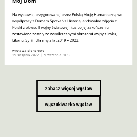
Mój Dom
Na wystawie, przygotowanej przez Polską Akcję Humanitarną we
współpracy z Domem Spotkań z Historią, archiwalne zdjęcia z
Polski z okresu II wojny światowej i tuż po jej zakończeniu
zestawione zostały ze współczesnymi obrazami wojny z Iraku,
Libanu, Syrii i Ukrainy z lat 2019 – 2022.
wystawa plenerowa
19 sierpnia 2022
9 września 2022
zobacz więcej wystaw
wyszukiwarka wystaw