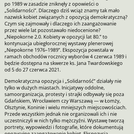
po 1989 w zasadzie zniknęły z opowieści o
„Solidarności”. Dlaczego dziś wciąż znamy tak mało
nazwisk kobiet związanych z opozycją demokratyczną?
Czym się zajmowały i dlaczego ich zaangażowanie
przez wiele lat pozostawało niedocenione?
„Niepokorne 2.0. Kobiety w opozycji lat 80.” to
kontynuacja ubiegłorocznej wystawy plenerowej
„Niepokorne 1976–1989”. Ekspozycja powstała w
ramach obchodów rocznicy wyborów 4 czerwca 1989 i
będzie dostępna na skwerze ks. Jana Twardowskiego
od 5 do 27 czerwca 2021.
Demokratyczna opozycja i „Solidarność” działały nie
tylko w dużych miastach. Inicjatywy oddolne,
samoorganizacja, protesty i strajki odbywały się poza
Gdańskiem, Wrocławiem czy Warszawą — w Łomży,
Olsztynie, Koninie i wielu mniejszych miejscowościach.
Przede wszystkim jednak nie organizowali ich i nie
uczestniczyli w nich tylko mężczyźni. Wystawę tworzą
portrety, wypowiedzi i fotografie, które dokumentują
opozycyjne zaangażowanie kobiet. Ekspozycja