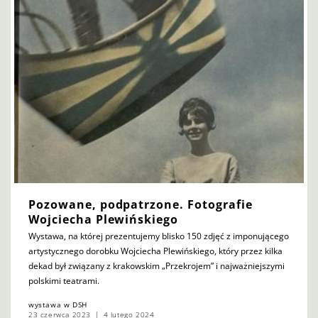
Pozowane, podpatrzone. Fotografie
Wojciecha Plewińskiego
Wystawa, na której prezentujemy blisko 150 zdjęć z imponującego
artystycznego dorobku Wojciecha Plewińskiego, który przez kilka
dekad był związany z krakowskim „Przekrojem” i najważniejszymi
polskimi teatrami.
wystawa w DSH
23 czerwca 2023
4 lutego 2024