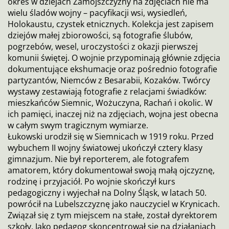
okres w dziejach Zamojszczyzny na zdjęciach nie ma
wielu śladów wojny – pacyfikacji wsi, wysiedleń,
Holokaustu, czystek etnicznych. Kolekcja jest zapisem
dziejów małej zbiorowości, są fotografie ślubów,
pogrzebów, wesel, uroczystości z okazji pierwszej
komunii świętej. O wojnie przypominają głównie zdjęcia
dokumentujące ekshumacje oraz pośrednio fotografie
partyzantów, Niemców z Besarabii, Kozaków. Twórcy
wystawy zestawiają fotografie z relacjami świadków:
mieszkańców Siemnic, Wożuczyna, Rachań i okolic. W
ich pamięci, inaczej niż na zdjęciach, wojna jest obecna
w całym swym tragicznym wymiarze.
Łukowski urodził się w Siemnicach w 1919 roku. Przed
wybuchem II wojny światowej ukończył cztery klasy
gimnazjum. Nie był reporterem, ale fotografem
amatorem, który dokumentował swoją małą ojczyznę,
rodzinę i przyjaciół. Po wojnie skończył kurs
pedagogiczny i wyjechał na Dolny Śląsk, w latach 50.
powrócił na Lubelszczyznę jako nauczyciel w Krynicach.
Związał się z tym miejscem na stałe, został dyrektorem
szkoły. Jako pedagog skoncentrował się na działaniach