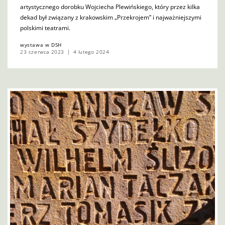
artystycznego dorobku Wojciecha Plewińskiego, który przez kilka
dekad był związany z krakowskim „Przekrojem” i najważniejszymi
polskimi teatrami.
wystawa w DSH
23 czerwca 2023
4 lutego 2024