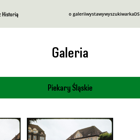
o galerii
wystawy
wyszukiwarka
D
Galeria
Piekary Śląskie