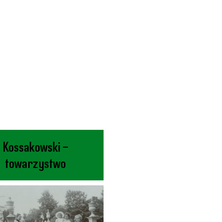
Kossakowski –
towarzystwo