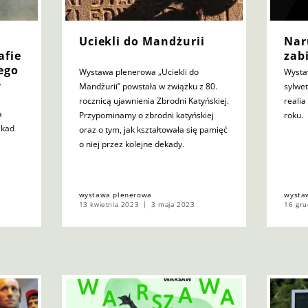
Uciekli do Mandżurii
Nar
afie
zab
ego
Wystawa plenerowa „Uciekli do
Wysta
y
Mandżurii” powstała w związku z 80.
sylwe
rocznicą ujawnienia Zbrodni Katyńskiej.
realia
a
Przypominamy o zbrodni katyńskiej
roku.
ekad
oraz o tym, jak kształtowała się pamięć
o niej przez kolejne dekady.
wystawa plenerowa
wysta
13 kwietnia 2023
3 maja 2023
16 gru