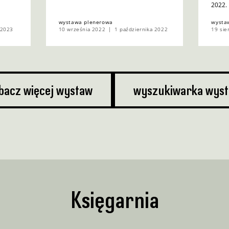
2022.
wystawa plenerowa
wysta
 2023
10 września 2022
1 października 2022
19 sie
bacz więcej wystaw
wyszukiwarka wys
Księgarnia