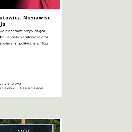
utowicz. Nienawiść
ija
wa plenerowa przybliżająca
tkę Gabriela Narutowicza oraz
 społeczne i polityczne w 1922
wa plenerowa
dnia 2022
6 stycznia 2023