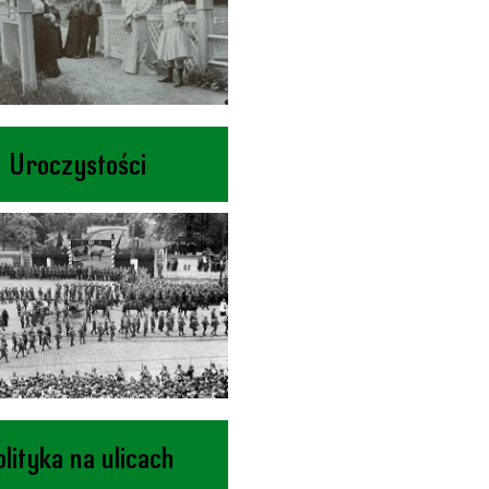
Uroczystości
olityka na ulicach