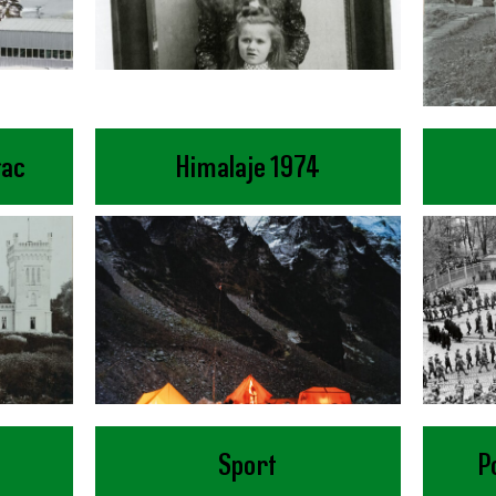
łac
Himalaje 1974
Sport
P