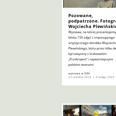
Pozowane,
podpatrzone. Fotogr
Wojciecha Plewiński
Wystawa, na której prezentujem
blisko 150 zdjęć z imponującego
artystycznego dorobku Wojciech
Plewińskiego, który przez kilka d
był związany z krakowskim
„Przekrojem” i najważniejszymi
polskimi teatrami.
wystawa w DSH
23 czerwca 2023
4 lutego 2024