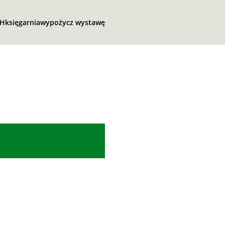
SH
księgarnia
wypożycz wystawę