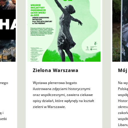
Zielona Warszawa
Mój
tnego
Wystawa plenerowa bogato
Na wy
ilustrowana zdjęciami historycznymi
Polsk
oraz współczesnymi, zawiera ciekawe
współ
opisy działań, które wpłynęły na kształt
Histor
zieleni w Warszawie.
okresu
ą i
zakoń
setki
współ
Libanu