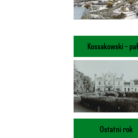
Kossakowski – pa
Ostatni rok