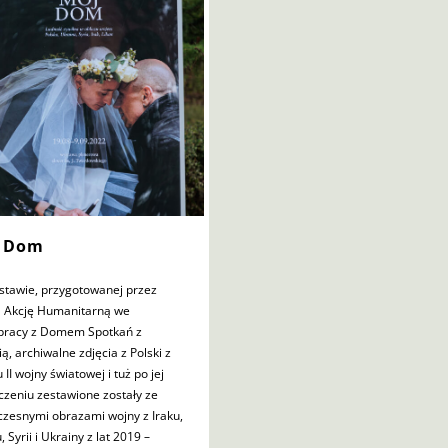
 Dom
stawie, przygotowanej przez
ą Akcję Humanitarną we
pracy z Domem Spotkań z
ią, archiwalne zdjęcia z Polski z
 II wojny światowej i tuż po jej
czeniu zestawione zostały ze
czesnymi obrazami wojny z Iraku,
, Syrii i Ukrainy z lat 2019 –