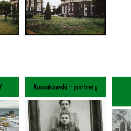
7
Kossakowski – portrety