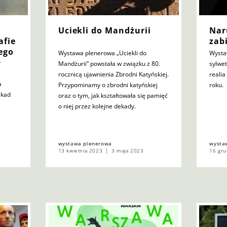
Uciekli do Mandżurii
Nar
afie
zab
ego
Wystawa plenerowa „Uciekli do
Wysta
y
Mandżurii” powstała w związku z 80.
sylwe
rocznicą ujawnienia Zbrodni Katyńskiej.
realia
a
Przypominamy o zbrodni katyńskiej
roku.
ekad
oraz o tym, jak kształtowała się pamięć
o niej przez kolejne dekady.
wystawa plenerowa
wysta
13 kwietnia 2023
3 maja 2023
16 gru