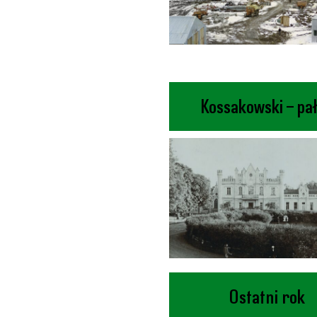
Kossakowski – pa
Ostatni rok