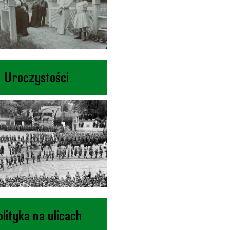
Uroczystości
olityka na ulicach