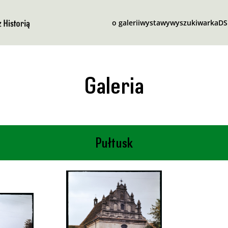
o galerii
wystawy
wyszukiwarka
D
Galeria
Pułtusk