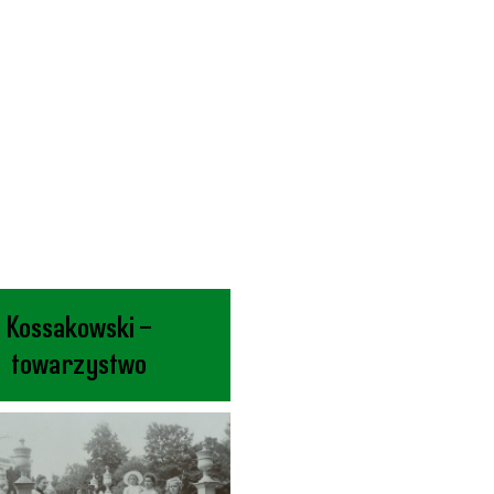
Kossakowski –
towarzystwo