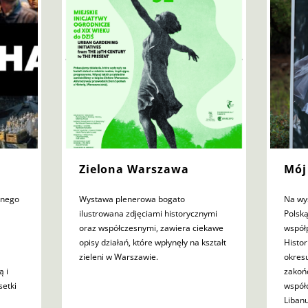
Zielona Warszawa
Mój
tnego
Wystawa plenerowa bogato
Na wy
ilustrowana zdjęciami historycznymi
Polsk
oraz współczesnymi, zawiera ciekawe
współ
opisy działań, które wpłynęły na kształt
Histor
zieleni w Warszawie.
okresu
ą i
zakoń
setki
współ
Libanu