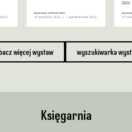
2022.
wystawa plenerowa
wysta
 2023
10 września 2022
1 października 2022
19 sie
bacz więcej wystaw
wyszukiwarka wys
Księgarnia