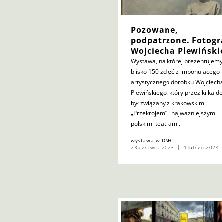
Pozowane,
podpatrzone. Fotogr
Wojciecha Plewiński
Wystawa, na której prezentujem
blisko 150 zdjęć z imponującego
artystycznego dorobku Wojciech
Plewińskiego, który przez kilka d
był związany z krakowskim
„Przekrojem” i najważniejszymi
polskimi teatrami.
wystawa w DSH
23 czerwca 2023
4 lutego 2024