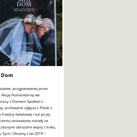
 Dom
stawie, przygotowanej przez
ą Akcję Humanitarną we
pracy z Domem Spotkań z
ią, archiwalne zdjęcia z Polski z
 II wojny światowej i tuż po jej
czeniu zestawione zostały ze
czesnymi obrazami wojny z Iraku,
, Syrii i Ukrainy z lat 2019 –