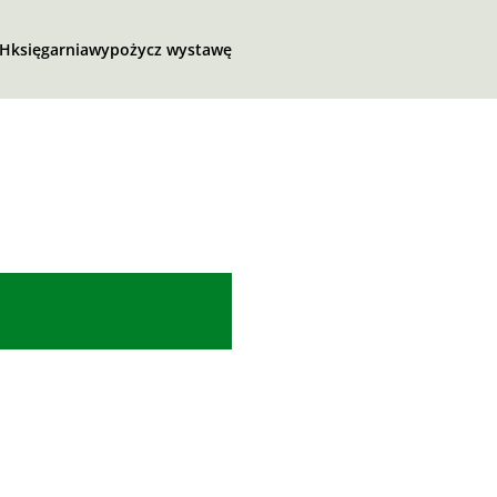
SH
księgarnia
wypożycz wystawę