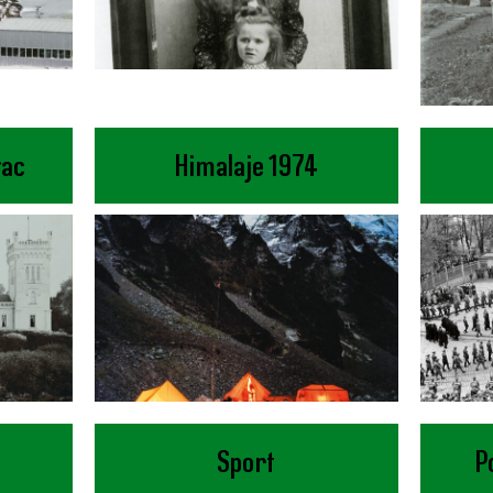
łac
Himalaje 1974
Sport
P