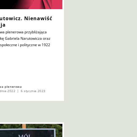
utowicz. Nienawiść
ija
wa plenerowa przybliżająca
tkę Gabriela Narutowicza oraz
 społeczne i polityczne w 1922
wa plenerowa
dnia 2022
6 stycznia 2023