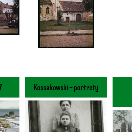
7
Kossakowski – portrety