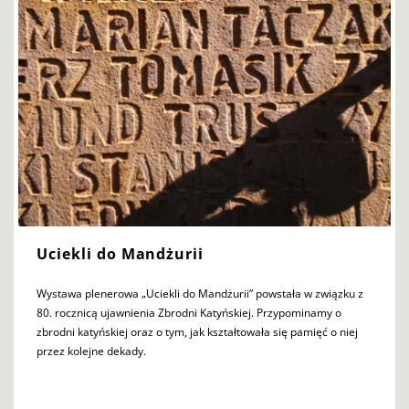
Uciekli do Mandżurii
Wystawa plenerowa „Uciekli do Mandżurii” powstała w związku z
80. rocznicą ujawnienia Zbrodni Katyńskiej. Przypominamy o
zbrodni katyńskiej oraz o tym, jak kształtowała się pamięć o niej
przez kolejne dekady.